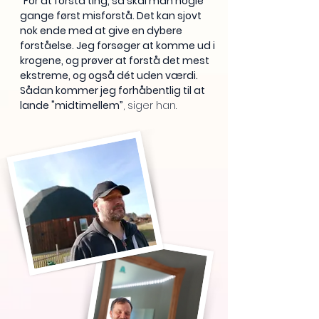
”For at forstå ting, så skal man nogle
gange først misforstå. Det kan sjovt
nok ende med at give en dybere
forståelse. Jeg forsøger at komme ud i
krogene, og prøver at forstå det mest
ekstreme, og også dét uden værdi.
Sådan kommer jeg forhåbentlig til at
lande "midtimellem
”
, siger han.