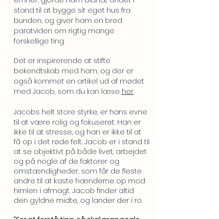
emner, gjorde ham blandt andet i
stand til at bygge sit eget hus fra
bunden, og giver ham en bred
paratviden om rigtig mange
forskellige ting.
Det er inspirerende at stifte
bekendtskab med ham, og der er
også kommet en artikel ud af mødet
med Jacob, som d
u kan læse
her
.
evne
Jacobs helt store styrke, er hans
til at være rolig og fokuseret. Han er
ikke til at stresse, og han er ikke til at
få op i det røde felt. Jacob er i stand til
at se objektivt på både livet, arbejdet
og på nogle af de faktorer og
omstændigheder, som får de fleste
andre til at kaste hænderne op mod
himlen i afmagt. Jacob finder altid
den gyldne midte, og lander der i ro.