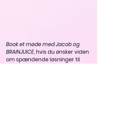
Book et møde
med Jacob og
BRAINJUICE
, hvis du ønsker viden
om spændende løsninger til
tekniske eller elektroniske cases.
Booker I Jacob, får I en levende
og målrettet konsulent, der
brænder for at få løst de
opgaver I måtte have til ham,
og som kender værdien af at
stikke lidt ud i mængden.