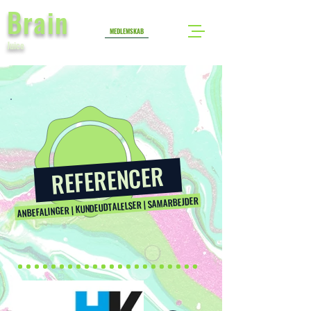
Brain
MEDLEMSKAB
Juice
REFERENCER
ANBEFALINGER | KUNDEUDTALELSER | SAMARBEJDER