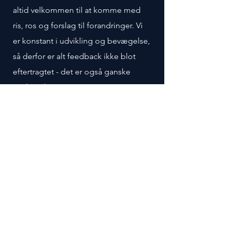
altid velkommen til at komme med
ris, ros og forslag til forandringer. Vi
er konstant i udvikling og bevægelse,
så derfor er alt feedback ikke blot
eftertragtet - det er også ganske
nødvendigt.
Derudover er BRAINJUICE meget
fokuseret på
også selv
at have en god
oplevelse, i forbindelse med vores
interaktioner med andre mennesker;
Vi ønsker at vores kunder skal nyde
deres tid med os og vores
spændende talenter, men det er også
vigtigt at vi selv nyder rejsen. Dette