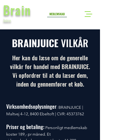
Brain
MEDLEMSKAB
Juice
BRAIN
JUICE
VILKÅR
Her kan du læse om de generelle
vilkår for handel med BRAINJUICE.
Vi opfordrer til at du læser dem,
inden du gennemfører et køb.
Virksomhedsoplysninger
:
BRAINJUICE |
Maltvej 4-12, 8400 Ebeltoft | CVR:
45373762
Priser og betaling:
Personligt medlemskab
koster 189,- pr måned. Et