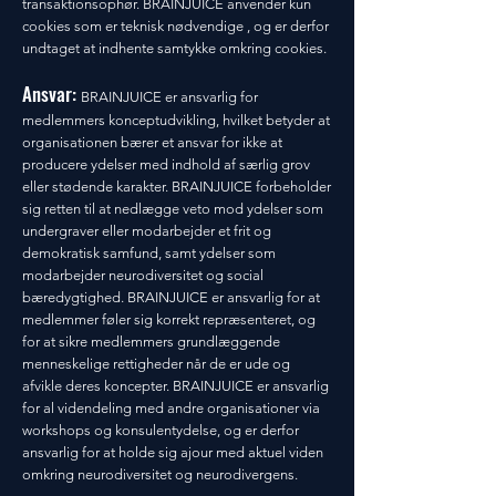
transaktionsophør. BRAINJUICE anvender kun
cookies som er teknisk nødvendige , og er derfor
undtaget at indhente samtykke omkring cookies.
Ansvar:
BRAINJUICE er ansvarlig for
medlemmers konceptudvikling, hvilket betyder at
organisationen bærer et ansvar for ikke at
producere ydelser med indhold af særlig grov
eller stødende karakter. BRAINJUICE forbeholder
sig retten til at nedlægge veto mod ydelser som
undergraver eller modarbejder et frit og
demokratisk samfund, samt ydelser som
modarbejder neurodiversitet og social
bæredygtighed. BRAINJUICE er ansvarlig for at
medlemmer føler sig korrekt repræsenteret, og
for at sikre medlemmers grundlæggende
menneskelige rettigheder når de er ude og
afvikle deres koncepter. BRAINJUICE er ansvarlig
for al videndeling med andre organisationer via
workshops og konsulentydelse, og er derfor
ansvarlig for at holde sig ajour med aktuel viden
omkring neurodiversitet og neurodivergens.