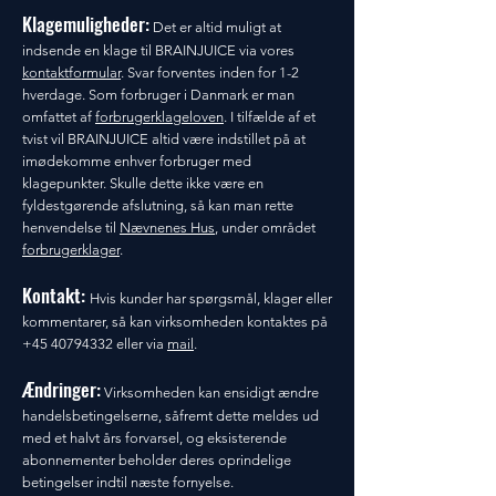
Klagemuligheder:
Det er altid muligt at
indsende en klage til BRAINJUICE via vores
kontaktformular
. Svar forventes inden for 1-2
hverdage. Som forbruger i Danmark er man
omfattet af
forbrugerklageloven
. I tilfælde af et
tvist vil BRAINJUICE altid være indstillet på at
imødekomme enhver forbruger med
klagepunkter. Skulle dette ikke være en
fyldestgørende afslutning, så kan man rette
henvendelse til
Nævnenes Hus
, under området
forbrugerklager
.
Kontakt:
Hvis kunder har spørgsmål, klager eller
kommentarer, så kan virksomheden kontaktes på
+45 40794332
eller via
mail
.
Ændringer:
Virksomheden kan ensidigt ændre
handelsbetingelserne, såfremt dette meldes ud
med et halvt års forvarsel, og eksisterende
abonnementer beholder deres oprindelige
betingelser indtil næste fornyelse.