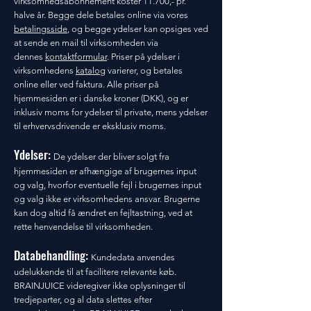
virksomhedsabonnement koster 11.700,- pr.
halve år. Begge dele betales online via vores
betalingsside
, og begge ydelser kan opsiges ved
at sende en mail til virksomheden via
dennes
kontaktformular
. Priser på ydelser i
virksomhedens
katalog
varierer, og betales
online eller ved faktura. Alle priser på
hjemmesiden er i danske kroner (DKK), og er
inklusiv moms for ydelser til private, mens ydelser
til erhvervsdrivende er eksklusiv moms.
Ydelser:
De ydelser der bliver solgt fra
hjemmesiden er afhængige af brugernes input
og valg, hvorfor eventuelle fejl i brugernes input
og valg ikke er virksomhedens ansvar. Brugerne
kan dog altid få ændret en fejltastning, ved at
rette henvendelse til virksomheden.
Databehandling:
Kundedata anvendes
udelukkende til at facilitere relevante køb.
BRAINJUICE videregiver ikke oplysninger til
tredjeparter, og al data slettes efter