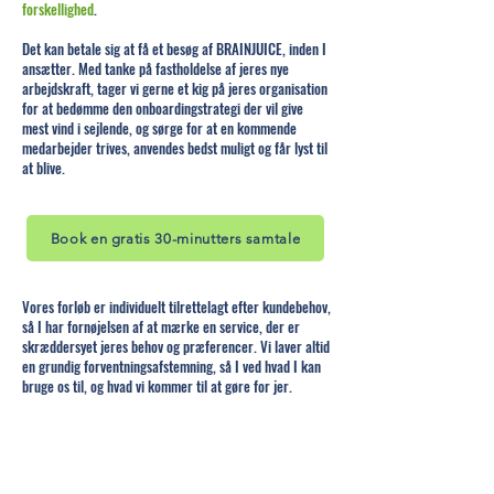
forskellighed
.
Det kan betale sig at få et besøg af BRAINJUICE, inden I
ansætter. Med tanke på fastholdelse af jeres nye
arbejdskraft, tager vi gerne et kig på jeres organisation
for at bedømme den onboardingstrategi der vil give
mest vind i sejlende, og sørge for at en kommende
medarbejder trives, anvendes bedst muligt og får lyst til
at blive.
Book en gratis 30-minutters samtale
Vores forløb er individuelt tilrettelagt efter kundebehov,
så I har fornøjelsen af at mærke en service, der er
skræddersyet jeres behov og præferencer. Vi laver altid
en grundig forventningsafstemning, så I ved hvad I kan
bruge os til, og hvad vi kommer til at gøre for jer.