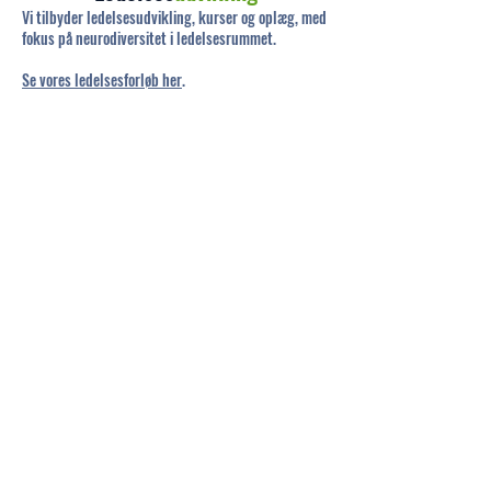
Vi tilbyder ledelsesudvikling, kurser og oplæg, med
fokus på neurodiversitet i ledelsesrummet.
Se vores ledelsesforløb her
.
Medarbejder
tilbud
Vi faciliterer oplæg, teambuilding og