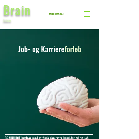
Brain
MEDLEMSKAB
Juice
Job- og Karriere
forløb
BRAINJUICE hjælper med at finde den rette kandidat til dit job.