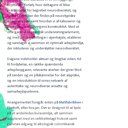
tilrettelagt forløb, hvor deltagere vil blive
præsenteret for begrebet neurodiversitet, og
hvilke faldgruber der findes på neurotypiske
arbejdspladser samt hvordan vi af-tabuiserer og
anvender neurodivergens konstruktivt. Med et
ofte ganske lavpraktisk undervisningselement,
og med problemstillinger i øjenhøjde, etablerer
og varetager vi sammen et optimalt arbejdsmiljø,
der inkluderer og understøtter neurodiversitet.
Dagene indeholder aktuel og brugbar viden, tid
til fordybelse, en række spændende
arbejdsopgaver, relevante øvelser der giver blod
på tanden og en påskønnelse for det atypiske,
og en introduktion til vores netværk af
autentiske og neurodiverse ansatte og
samarbejdspartnere.
Arrangementet foregår enten på
Maltfabrikken
i
Ebeltoft, eller hos jer. Det
er designet til at byde
på et anderledes kursusmiljø, alt sammen
suppleret med en veltilrettelagt frokost samt
generøs adgang til økologisk colombiansk