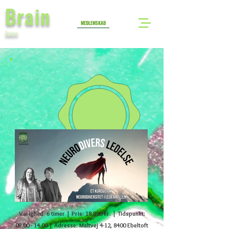
Brain
MEDLEMSKAB
Juice
Varighed: 6 timer | Pris: 18.800 kr. | Tidspunkt:
09.00 - 14.00
| Adresse: Maltvej 4-12, 8400 Ebeltoft