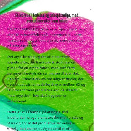
Et kursus i ledelse og arbejdsmiljø, med
neurodiversitet som fokus
NEURODIVERS LEDELSE er et arbejdsmiljø kursus,
der har et hovedfokus på lederens rolle i, samt
forståelse for og anvendelse af, neurodiversitet
på arbejdspladsen.
Det atypiske sind skjuler ofte en række
superkræfter, der kan være til stor gavn og
glæde for en organisation, men som først
kommer til udtryk når rammerne tillader det.
Harvard Business Review har udgivet studier, der
viser at autistiske medarbejdere er mellem 60 og
80 procent mere produktive end de såkaldt
"neurotypiske" - hvis altså opgaven er
veldefineret.
Dette er et eksempel på at nogle sind
indeholder nyttige
elemeter, der skal forstås og
låses op, for at det produktive samarbejde
virkelig kan blomstre. Vejen dertil er ofte