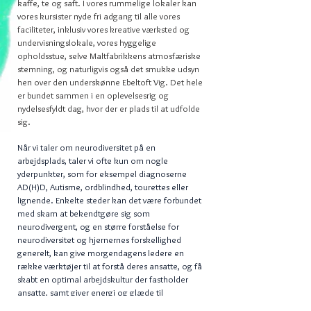
kaffe, te og saft. I vores rummelige lokaler
kan
vores kursister nyde fri adgang til alle vores
faciliteter, inklusiv vores kreative værksted og
undervisningslokale, vores hyggelige
opholdsstue, selve Maltfabrikkens atmosfæriske
stemning, og naturligvis også det smukke udsyn
hen over den underskønne Ebeltoft Vig. Det hele
er bundet sammen i en oplevelsesrig og
nydelsesfyldt dag, hvor der er plads til at udfolde
sig.
Når vi taler om neurodiversitet på en
arbejdsplads, taler vi ofte kun om nogle
yderpunkter, som for eksempel diagnoserne
AD(H)D, Autisme, ordblindhed, tourettes eller
lignende. Enkelte steder kan det være forbundet
med skam at bekendtgøre sig som
neurodivergent, og en større forståelse for
neurodiversitet og hjernernes forskellighed
generelt, kan give morgendagens ledere en
række værktøjer til at forstå deres ansatte, og få
skabt en optimal arbejdskultur der fastholder
ansatte, samt giver energi og glæde til
hverdagen.