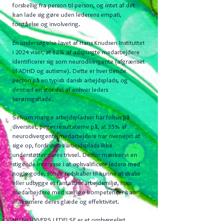
forskellig fra person til person, og intet af det
kan lade sig gøre uden lederens empati,
forståelse og involvering.
En undersøgelse lavet af Hans Knudsen Instituttet
i 2024 viser, at 12% af adspurgte medarbejdere
identificerer sig som neurodivergente (afgrænset
til ADHD og autisme). Dette er hver tiende
person på en typisk dansk arbejdsplads, og
dermed en stor del af enhver leders
berøringsflade.
Selvom mange arbejdspladser har fokus på
diversitet, peger resultaterne på, at 35% af
neurodivergente medarbejdere har overvejet at
sige op, fordi deres arbejdsplads ikke
understøtter deres trivsel. Derfor mærker vi en
stigende interesse i at opkvalificere ledere med
nogle gode, solide redskaber til kunne at skabe
eller udbygge et fantastisk arbejdsmiljø, hvor
medarbejdere med særlige kompetencer kan
maksimere deres glæde og effektivitet.
NEURODIVERS LEDELSE er et omhyggeligt