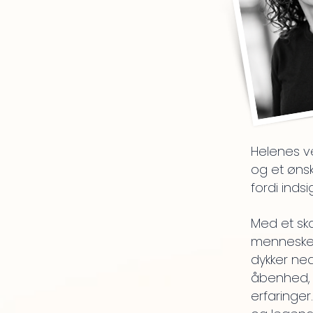
Helenes v
og et ønsk
fordi inds
Med et sk
mennesker
dykker ned
åbenhed, 
erfaringer