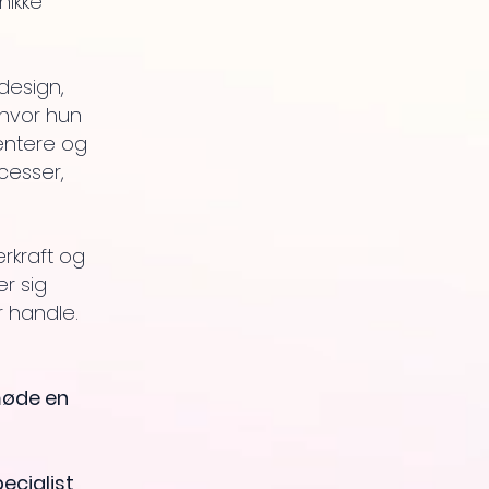
nikke
design,
 hvor hun
entere og
cesser,
rkraft og
r sig
 handle.
møde en
ecialist