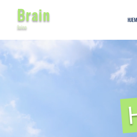
Brain
HJE
Juice
H
- Systemtæ