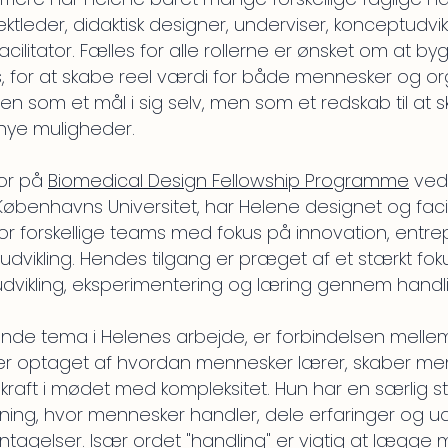
ktleder, didaktisk designer, underviser, konceptudvik
cilitator.
Fælles for alle rollerne er ønsket om at b
is, for at skabe reel værdi for både mennesker og or
den som et mål i sig selv, men som et redskab til at 
nye muligheder.
tor på
Biomedical Design Fellowship Programme
ved
Københavns Universitet, har Helene designet og facil
for forskellige teams med fokus på innovation, entr
dvikling. Hendes tilgang er præget af et stærkt fok
udvikling, eksperimentering og læring gennem handl
de tema i Helenes arbejde, er forbindelsen mell
 er optaget af hvordan mennesker lærer, skaber me
kraft i mødet med kompleksitet. Hun har en særlig st
ing, hvor mennesker handler, dele erfaringer og u
tagelser. Især ordet "handling" er vigtig at lægge m