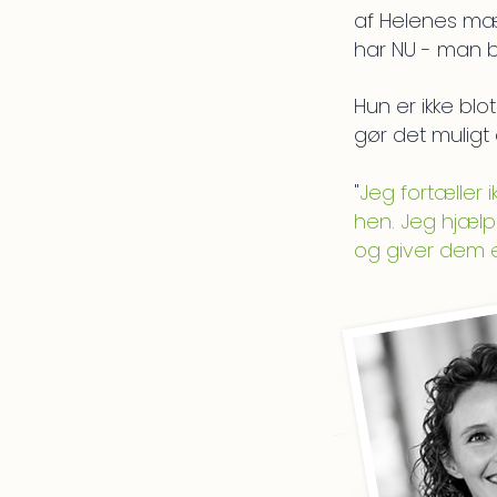
af Helenes mæ
har NU - man b
Hun er ikke blo
gør det muligt
"
Jeg fortæller i
hen. Jeg hjælp
og giver dem e