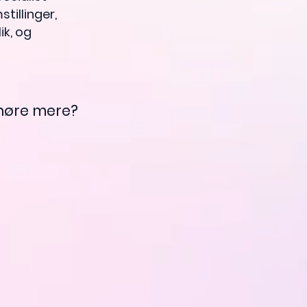
illinger,
ik, og
 høre mere?