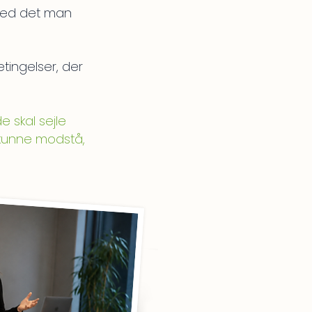
med det man
tingelser, der
e skal sejle
 kunne modstå,