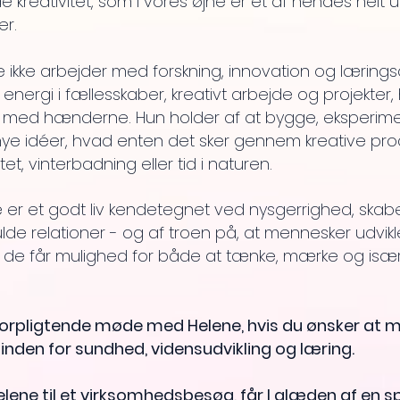
 kreativitet, som i vores øjne er ét af hendes helt u
r.
 ikke arbejder med forskning, innovation og lærings
 energi i fællesskaber, kreativt arbejde og projekter,
 med hænderne. Hun holder af at bygge, eksperim
nye idéer, hvad enten det sker gennem kreative pro
vitet, vinterbadning eller tid i naturen.
 er et godt liv kendetegnet ved nysgerrighed, skabe
de relationer - og af troen på, at mennesker udvikle
r de får mulighed for både at tænke, mærke og især
forpligtende møde med Helene, hvis du ønsker at 
inden for sundhed, vidensudvikling og læring.
elene til et virksomhedsbesøg, får I glæden af en sp