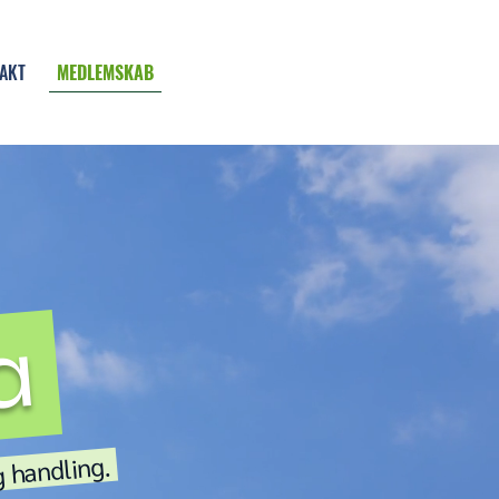
MEDLEMSKAB
AKT
ma
 handling.