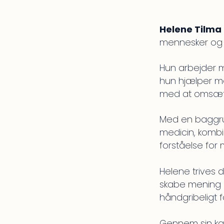
Helene Tilma
mennesker og 
Hun arbejder m
hun hjælper me
med at omsætte
Med en baggrun
medicin, kombi
forståelse for
Helene trives 
skabe mening og
håndgribeligt f
Gennem sin kar