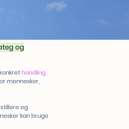
rateg og
konkret
handling
.
 for mennesker,
tillere og
nnesker kan bruge