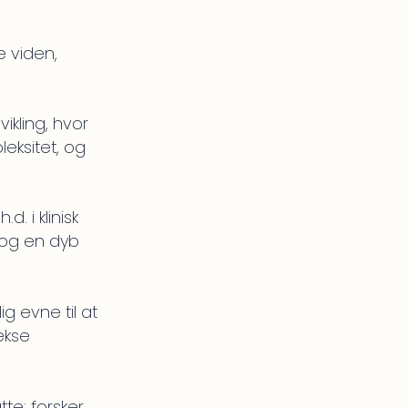
 viden,
ikling, hvor
eksitet, og
 i klinisk
 og en dyb
g evne til at
ekse
te: forsker,