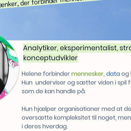
Analytiker, eksperimentalist, st
konceptudvikler
Helene forbinder
mennesker
,
data
og 
Hun underviser og sætter viden i spil
som de kan handle på.
Hun hjælper organisationer med at des
oversætte kompleksitet til noget, me
i deres hverdag.