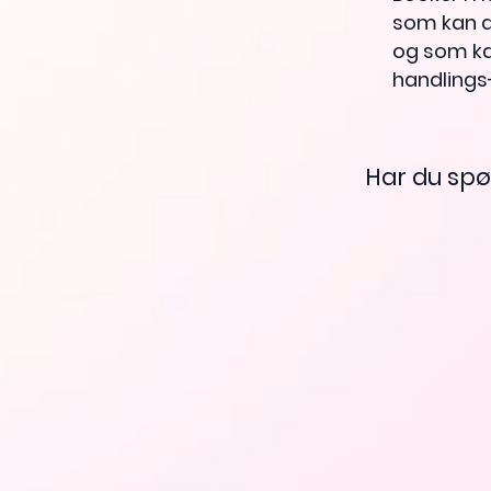
som kan a
og som kan
handling
Har du spø