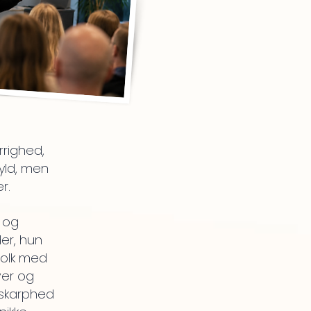
rrighed,
kyld, men
r.
 og
er, hun
olk med
ver og
 skarphed