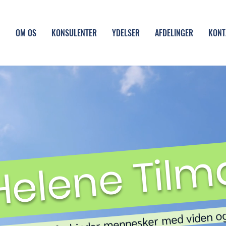
M
OM OS
KONSULENTER
YDELSER
AFDELINGER
KONT
elene Til
nker, der forbinder mennesker med viden og