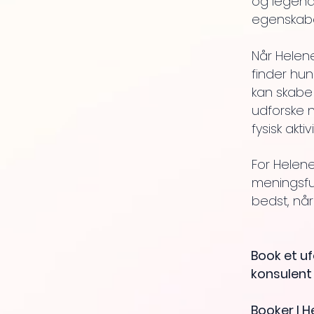
og legende
egenskabe
Når Helene
finder hun
kan skabe
udforske 
fysisk akti
For Helene
meningsful
bedst, nå
Book et u
konsulent 
Booker I H