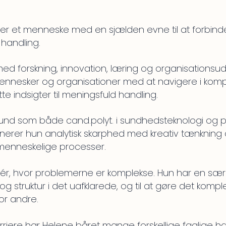
er et menneske med en sjælden evne til at forbinde
handling.
ed forskning, innovation, læring og organisationsudv
nnesker og organisationer med at navigere i kompl
 indsigter til meningsfuld handling.
d som både cand.polyt. i sundhedsteknologi og ph.d.
nerer hun analytisk skarphed med kreativ tænkning
 menneskelige processer.
dér, hvor problemerne er komplekse. Hun har en særli
 struktur i det uafklarede, og til at gøre det kompl
or andre.
riere har Helene båret mange forskellige faglige hat