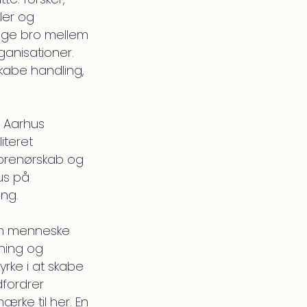
ler og
ygge bro mellem
ganisationer.
skabe handling,
 Aarhus
iteret
eprenørskab og
us på
ing.
em menneske
ning og
yrke i at skabe
dfordrer
ærke til her. En