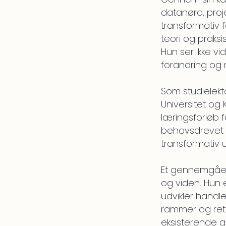
datanørd, proje
transformativ fa
teori og praks
Hun ser ikke vi
forandring og 
Som studielek
Universitet og 
læringsforløb 
behovsdrevet u
transformativ 
Et gennemgåen
og viden. Hun
udvikler handle
rammer og retn
eksisterende an