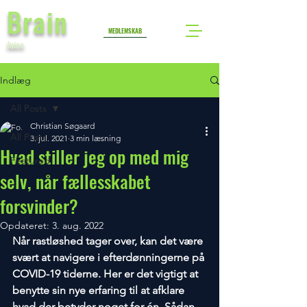
Brain
MEDLEMSKAB
Juice
Indlæg
All Posts
Christian Søgaard
All Posts
3. jul. 2021
3 min læsning
Hvad stiller jeg op med mig
Featured
selv, når fællesskabet
forsvinder?
Opdateret:
3. aug. 2022
Når rastløshed tager over, kan det være 
svært at navigere i efterdønningerne på 
COVID-19 tiderne. Her er det vigtigt at 
benytte sin nye erfaring til at afklare 
hvad der betyder noget for én. Sådan 