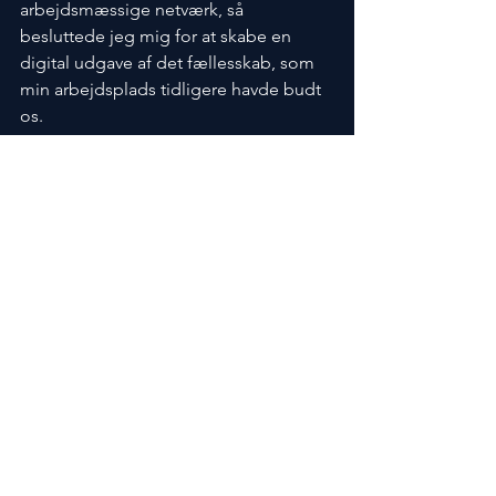
arbejdsmæssige netværk, så 
besluttede jeg mig for at skabe en 
digital udgave af det fællesskab, som 
min arbejdsplads tidligere havde budt 
os.
Resultatet blev min første digitale 
platform for et fællesskab. Den havde 
et væsentligt andet indhold end 
BRAINJUICE, men i bund og grund var 
den en forløber for konceptet. Vi 
brugte den til at komme i kontakt med 
hinanden, og vi benyttede den til at 
dele tanker og stemninger, men også 
til at samles og spille spil sammen - 
hver for sig, hjemmefra. Det var en 
interessant erstatning for det fysiske 
fælleskab, og det gav mig en vis 
erfaring i at opbygge et fællesskab, og 
i at benytte fællesskabets talenter på 